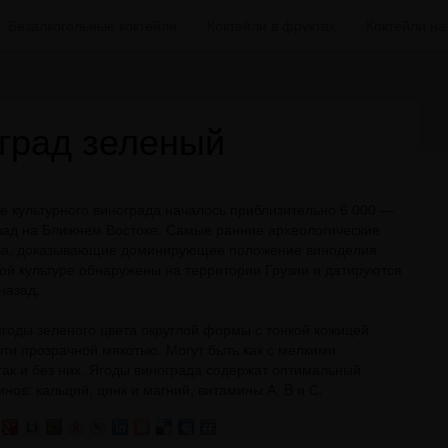
Безалкогольные коктейли
Коктейли в фруктах
Коктейли н
град зеленый
 культурного винограда началось приблизительно 6 000 —
азад на Ближнем Востоке. Самые ранние археологические
ва, доказывающие доминирующее положение виноделия
кой культуре обнаружены на территории Грузии и датируются
 назад.
годы зеленого цвета округлой формы с тонкой кожицей
чти прозрачной мякотью. Могут быть как с мелкими
так и без них. Ягоды винограда содержат оптимальный
нов: кальций, цинк и магний, витамины А, B и С.