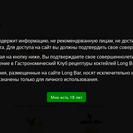
и
Имбирно-виноградный
Фруктовый блейзер
одержит информацию, не рекомендованную лицам, не дос
мартини
та. Для доступа на сайт вы должны подтвердить свое сове
я на кнопку ниже, Вы подтверждаете свое совершеннолети
ение в Гастрономический Клуб рецептуры коктейлей Long Ba
ия, размещенные на сайте Long Bar, носят исключительно
значены только для личного использования.
Мне есть 18 лет
а
Домашний виноградный
Зеленая терраса
Мохито