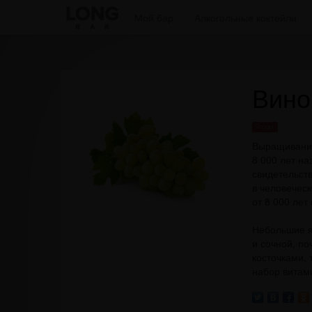
Мой бар
Алкогольные коктейли
Вино
Ягоды
Выращивание
8 000 лет н
свидетельст
в человечес
от 8 000 лет
Небольшие я
и сочной, по
косточками, 
набор витами