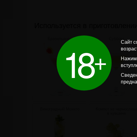
Используется в приготовлени
Бразильянец
Суббота
1
8
Сайт с
+
возрас
Нажима
вступл
Сведен
предна
Виноградный Мохито
Компот из чернослив
в кувшине