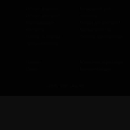
История алкоголя
Ингридиенты для
История коктейлей
коктейлей
Классификация
Посуда для коктейлей
коктейлей
Барный инвентарь
Плотность напитков
Способы приготовления
Авторы коктейлей
Новости
Контактная информация
Статьи
Интернет-магазин
© 2014—2026 Long Bar.