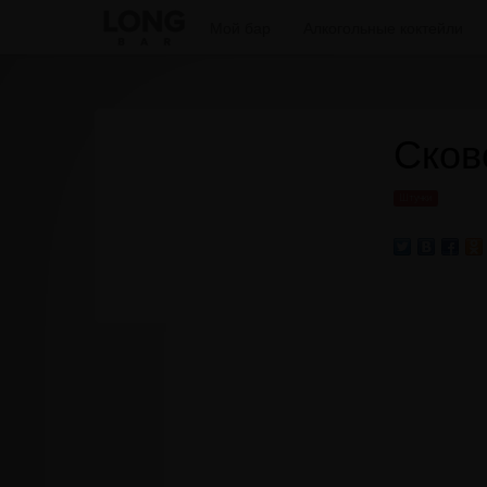
Мой бар
Алкогольные коктейли
Сков
Штучки