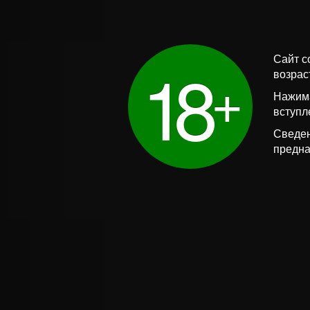
1
8
Сайт с
+
возрас
Нажима
вступл
Сведен
предна