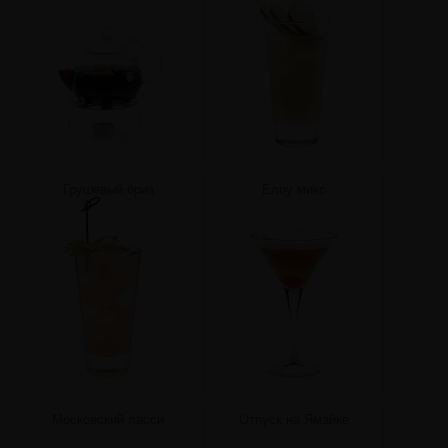
Грушевый бриз
Елоу микс
Московский ласси
Отпуск на Ямайке