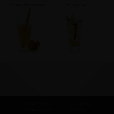
Горячий ром с маслом
Розе яблочный
История алкоголя
Ингридиенты для
История коктейлей
коктейлей