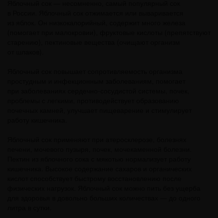
Яблочный сок — несомненно, самый популярный сок
в России. Яблочный сок отжимается или вываривается
из яблок. Он низкокалорийный, содержит много железа
(помогает при малокровии), фруктовые кислоты (препятствуют
старению), пектиновые вещества (очищают организм
от шлаков).
Яблочный сок повышает сопротивляемость организма
простудным и инфекционным заболеваниям, помогает
при заболеваниях сердечно-сосудистой системы, почек,
проблемы с легкими, противодействует образованию
почечных камней, улучшает пищеварение и стимулирует
работу кишечника.
Яблочный сок применяют при атеросклерозе, болезнях
печени, мочевого пузыря, почек, мочекаменной болезни.
Пектин из яблочного сока с мякотью нормализует работу
кишечника. Высокое содержание сахаров и органических
кислот способствует быстрому восстановлению после
физических нагрузок. Яблочный сок можно пить без ущерба
для здоровья в довольно больших количествах — до одного
литра в сутки.