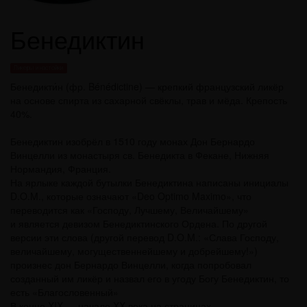
Бенедиктин
Ликеры и настойки
Бенедикти́н (фр. Bénédictine) — крепкий французский ликёр
на основе спирта из сахарной свёклы, трав и мёда. Крепость
40%.
Бенедиктин изобрёл в 1510 году монах Дон Бернардо
Винцелли из монастыря св. Бенедикта в Фекане, Нижняя
Нормандия, Франция.
На ярлыке каждой бутылки Бенедиктина написаны инициалы
D.O.M., которые означают «Deo Optimo Maximo», что
переводится как «Господу, Лучшему, Величайшему»
и является девизом Бенедиктинского Ордена. По другой
версии эти слова (другой перевод D.O.M.: «Слава Господу,
величайшему, могущественнейшему и добрейшему!»)
произнес дон Бернардо Винцелли, когда попробовал
созданный им ликёр и назвал его в угоду Богу Бенедиктин, то
есть «Благословенный»
В конце XIX — начале XX века на страницах