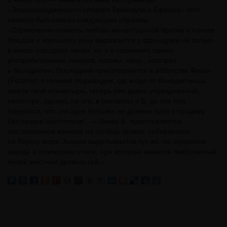
«Энциклопедического словаря Брокгауза и Ефрона» этот
напиток был описан следующим образом:
«Стремление осмеять любовь монастырской братии к тонким
блюдам и хорошему вину выражается у французов не только
в массе народных песен, но и в названиях самых
употребительных ликеров, каковы, напр., шартрез
и бенедиктин. Последний приготовляется в аббатстве Фекан
(Fecamp) в Нижней Нормандии, где когда-то бенедиктинцы
имели свой монастырь, теперь уже давно упраздненный;
несмотря, однако, на это, в рекламах о Б. до сих пор
говорится, что „ни одна бутылка не должна идти в продажу
без печати настоятеля“. — Ликер Б. приготовляется
настаиванием коньяка на особых травах, собираемых
на берегу моря. Коньяк выделывается тут же, на огромном
заводе в готическом стиле, при котором имеется любопытный
музей местных древностей.»