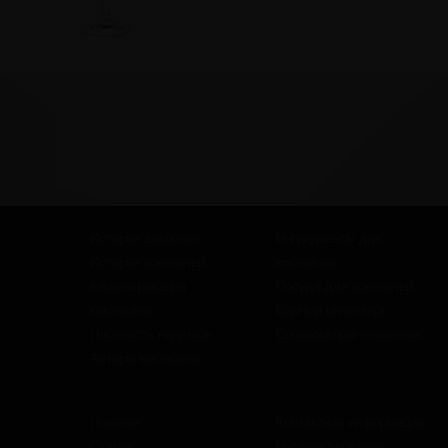
История алкоголя
Ингридиенты для
История коктейлей
коктейлей
Классификация
Посуда для коктейлей
коктейлей
Барный инвентарь
Плотность напитков
Способы приготовления
Авторы коктейлей
Новости
Контактная информация
Статьи
Интернет-магазин