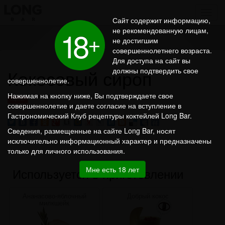
Сайт содержит информацию,
1
8
не рекомендованную лицам,
+
не достигшим
совершеннолетнего возраста.
Для доступа на сайт вы
Кокосовый сироп
должны подтвердить свое
совершеннолетие.
Нажимая на кнопку ниже, Вы подтверждаете свое
Сиропы
совершеннолетие и даете согласие на вступление в
Гастрономический Клуб рецептуры коктейлей Long Bar.
Сведения, размещенные на сайте Long Bar, носят
исключительно информационный характер и предназначены
только для личного использования.
Мне есть 18 лет
Используется в приготовлении
Ананасово-яблочный
Добрый кокос
милкшейк