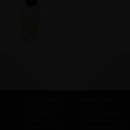
История алкоголя
Ингридиенты для
История коктейлей
коктейлей
Классификация
Посуда для коктейлей
коктейлей
Барный инвентарь
Плотность напитков
Способы приготовления