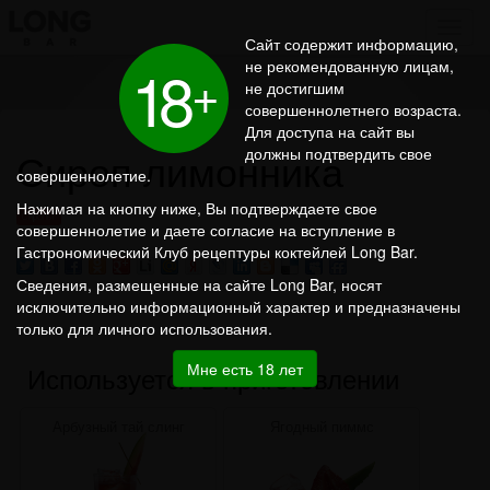
Сайт содержит информацию,
1
8
не рекомендованную лицам,
+
не достигшим
совершеннолетнего возраста.
Для доступа на сайт вы
Сироп лимонника
должны подтвердить свое
совершеннолетие.
Нажимая на кнопку ниже, Вы подтверждаете свое
Сиропы
совершеннолетие и даете согласие на вступление в
Гастрономический Клуб рецептуры коктейлей Long Bar.
Сведения, размещенные на сайте Long Bar, носят
исключительно информационный характер и предназначены
только для личного использования.
Мне есть 18 лет
Используется в приготовлении
Арбузный тай слинг
Ягодный пиммс