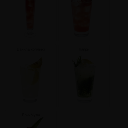
Ванила коллинз
Капри
БричМула