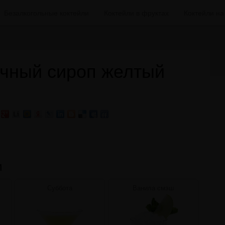
Безалкогольные коктейли
Коктейли в фруктах
Коктейли н
чный сироп желтый
и
Суббота
Ванила смэш