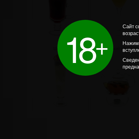
1
8
Сайт с
+
возрас
Нажима
Шелест
Ирландский штрудел
вступл
Сведен
предна