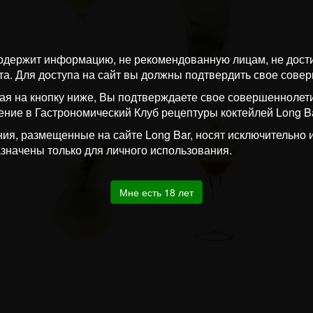
одержит информацию, не рекомендованную лицам, не дос
та. Для доступа на сайт вы должны подтвердить свое сове
я на кнопку ниже, Вы подтверждаете свое совершеннолети
ь
Молодильное яблоко
Большой яблочный мартини
ение в Гастрономический Клуб рецептуры коктейлей Long Ba
ия, размещенные на сайте Long Bar, носят исключительно
значены только для личного использования.
Мне есть 18 лет