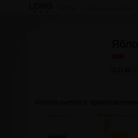
Мой бар
Алкогольные коктейли
Ябло
Сиропы
Используется в приготовлени
Сибирский грог
Яблочный Ро мартини