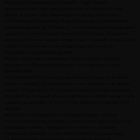
Ассам или асса́мский чай (Assam) — сорт чёрного
крупнолистового чая, выращиваемого на северо-востоке
Индии, в долине реки Брахмапутры, между Шиллонгом
и Восточными Гималаями. В дикой природе растение может
достигать высоты до 20 метров, но на плантациях ему не дают
вырастать более 2 метров (для удобства сбора). Ассамское
дерево достаточно неприхотливо и дает хороший урожай, хотя
неблагоприятные внешние воздействия несомненно
сказываются на качестве урожая.
Ассам, так же как и смешанные чаи с ассамом, нередко
продаются в Великобритании как «чаи к завтраку» (англ.
breakfast tea).
Чай собирается 2 раза в год: весной (март-апрель) и летом
(июль-сентябрь). Основной объём чая собирается во время
второго сбора, который при этом считается самым хорошим.
Второй сбор, который обычно длится до сентября, может быть
продлен до декабря. В этом случае появляется третий сбор —
зимний.
Ассам легко определить по специфическому, пряному,
немного цветочному аромату с необычными для чёрного чая
медовыми нотками. Прекрасно сочетается с молоком,
сахаром и лимоном, но для более полного удовольствия
от ассамовского послевкусия, лучше этого избежать.