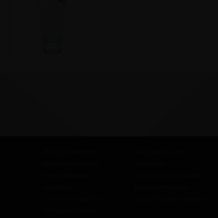
История алкоголя
Ингридиенты для
История коктейлей
коктейлей
Классификация
Посуда для коктейлей
коктейлей
Барный инвентарь
Плотность напитков
Способы приготовления
Авторы коктейлей