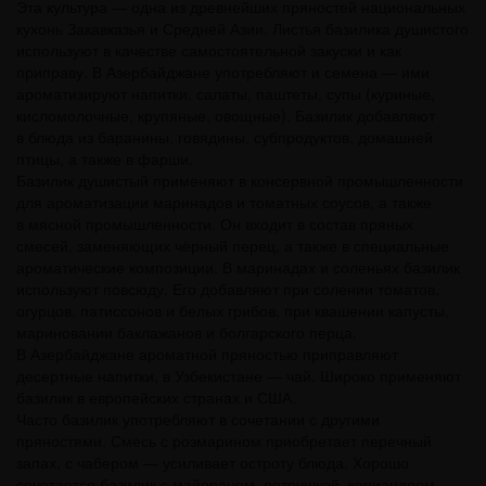
Эта культура — одна из древнейших пряностей национальных
кухонь Закавказья и Средней Азии. Листья базилика душистого
используют в качестве самостоятельной закуски и как
приправу. В Азербайджане употребляют и семена — ими
ароматизируют напитки, салаты, паштеты, супы (куриные,
кисломолочные, крупяные, овощные). Базилик добавляют
в блюда из баранины, говядины, субпродуктов, домашней
птицы, а также в фарши.
Базилик душистый применяют в консервной промышленности
для ароматизации маринадов и томатных соусов, а также
в мясной промышленности. Он входит в состав пряных
смесей, заменяющих чёрный перец, а также в специальные
ароматические композиции. В маринадах и соленьях базилик
используют повсюду. Его добавляют при солении томатов,
огурцов, патиссонов и белых грибов, при квашении капусты,
мариновании баклажанов и болгарского перца.
В Азербайджане ароматной пряностью приправляют
десертные напитки, в Узбекистане — чай. Широко применяют
базилик в европейских странах и США.
Часто базилик употребляют в сочетании с другими
пряностями. Смесь с розмарином приобретает перечный
запах, с чабером — усиливает остроту блюда. Хорошо
сочетается базилик с майораном, петрушкой, кориандром,