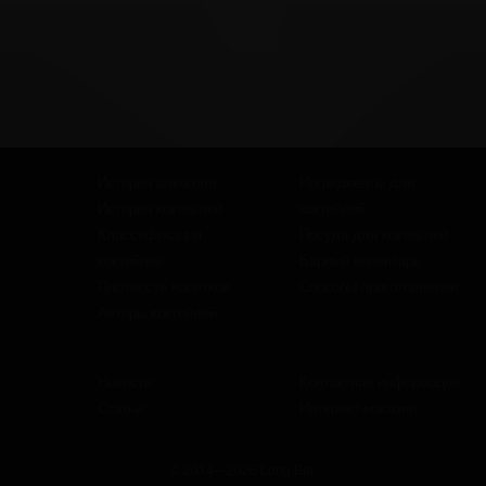
История алкоголя
Ингридиенты для
История коктейлей
коктейлей
Классификация
Посуда для коктейлей
коктейлей
Барный инвентарь
Плотность напитков
Способы приготовления
Авторы коктейлей
Новости
Контактная информация
Статьи
Интернет-магазин
© 2014—2026 Long Bar.